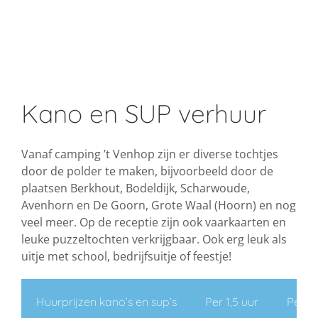
Kano en SUP verhuur
Vanaf camping ’t Venhop zijn er diverse tochtjes
door de polder te maken, bijvoorbeeld door de
plaatsen Berkhout, Bodeldijk, Scharwoude,
Avenhorn en De Goorn, Grote Waal (Hoorn) en nog
veel meer. Op de receptie zijn ook vaarkaarten en
leuke puzzeltochten verkrijgbaar. Ook erg leuk als
uitje met school, bedrijfsuitje of feestje!
Huurprijzen kano’s en sup’s
Per 1,5 uur
Per 3 