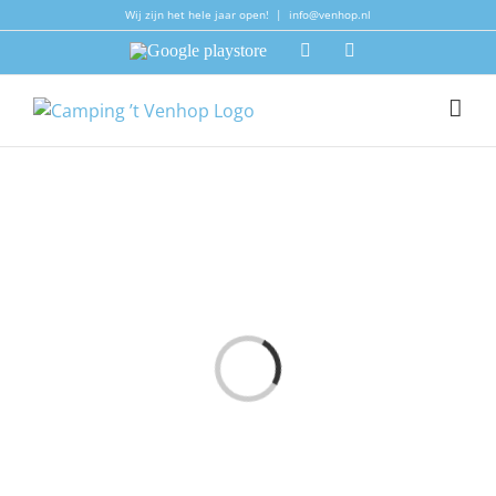
Ga
Wij zijn het hele jaar open!
|
info@venhop.nl
naar
Google
Facebook
Instagram
inhoud
playstore
FAQ items
aan het
laden...