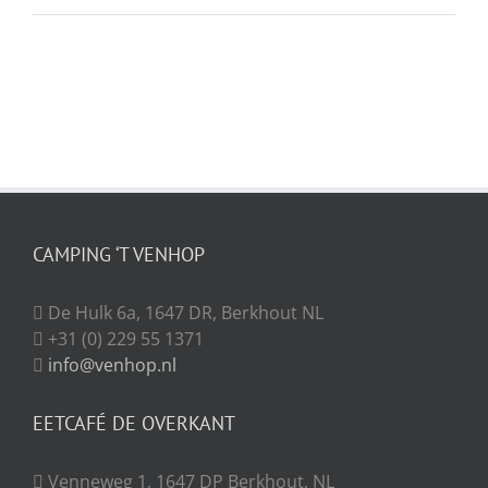
CAMPING ‘T VENHOP
De Hulk 6a, 1647 DR, Berkhout NL
+31 (0) 229 55 1371
info@venhop.nl
EETCAFÉ DE OVERKANT
Venneweg 1, 1647 DP Berkhout, NL