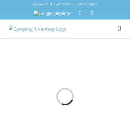
Ga
Wij zijn het hele jaar open!
|
info@venhop.nl
naar
Google
Facebook
Instagram
inhoud
playstore
F
i
t
e
m
s
n
h
e
t
a
d
e
n
.
.
A
a
Q
a
l
.