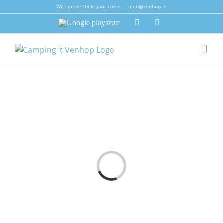
Ga
Wij zijn het hele jaar open!
|
info@venhop.nl
naar
Google
Facebook
Instagram
inhoud
playstore
l
.
a
F
A
Q
i
t
e
m
s
a
n
h
e
t
a
d
e
n
.
.