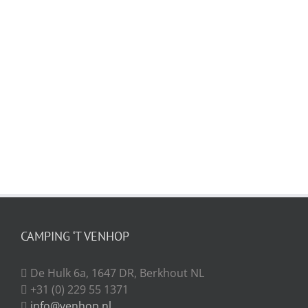
CAMPING ‘T VENHOP
De Hulk 6a, 1647 DR, Berkhout NL
+31 (0) 229 55 1371
info@venhop.nl