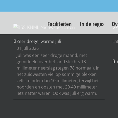
Faciliteiten
In de regio
Ov
KNMI: Nieuwsberichten
GP
Zeer droge, warme juli
La
31 juli 2026
Juli was een zeer droge maand, met
Bu
gemiddeld over het land slechts 13
millimeter neerslag (tegen 78 normaal). In
het zuidwesten viel op sommige plekken
zelfs minder dan 10 millimeter, terwijl het
noorden en oosten met 20-40 millimeter
iets natter waren. Ook was juli erg warm.