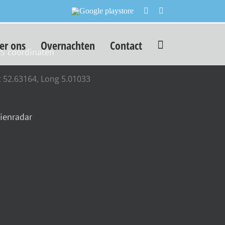
Google
Facebook
Instagram
playstore
er ons
Overnachten
Contact
S coördinaten
t 52.63164, Long 5.01033
ienradar