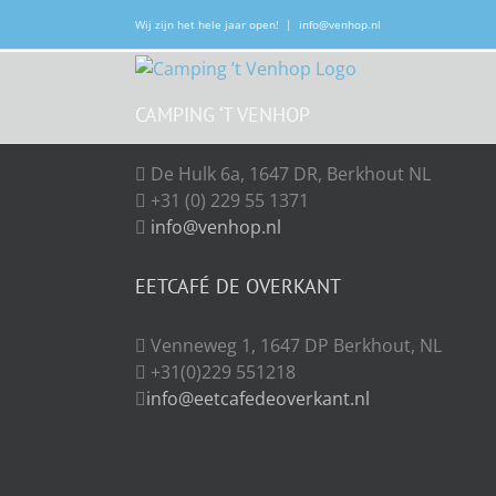
Ga
Wij zijn het hele jaar open!
|
info@venhop.nl
naar
inhoud
CAMPING ‘T VENHOP
De Hulk 6a, 1647 DR, Berkhout NL
+31 (0) 229 55 1371
info@venhop.nl
EETCAFÉ DE OVERKANT
Venneweg 1, 1647 DP Berkhout, NL
+31(0)229 551218
info@eetcafedeoverkant.nl